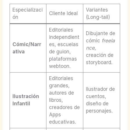
Especializaci
Variantes
Cliente Ideal
ón
(Long-tail)
Editoriales
Dibujante de
independient
cómic
freela
Cómic/Narr
es, escuelas
nce
,
ativa
de guion,
creación de
plataformas
storyboard.
webtoon.
Editoriales
grandes,
Ilustrador de
autores de
Ilustración
cuentos,
libros,
Infantil
diseño de
creadores de
personajes.
Apps
educativas.