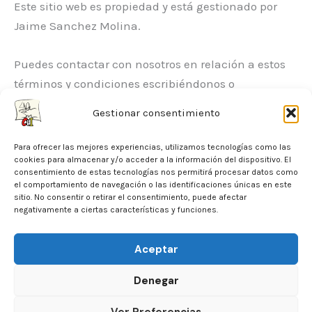
Este sitio web es propiedad y está gestionado por
Jaime Sanchez Molina.
Puedes contactar con nosotros en relación a estos
términos y condiciones escribiéndonos o
enviándonos un correo electrónico a la siguiente
Gestionar consentimiento
dirección: contact@yensancei.es
Escultor Manolo Hugue 2b bajo 1ª Badalona,
Para ofrecer las mejores experiencias, utilizamos tecnologías como las
cookies para almacenar y/o acceder a la información del dispositivo. El
Barcelona 08917
consentimiento de estas tecnologías nos permitirá procesar datos como
el comportamiento de navegación o las identificaciones únicas en este
sitio. No consentir o retirar el consentimiento, puede afectar
25. Descargar
negativamente a ciertas características y funciones.
También puedes
descargar
nuestros Términos y
condiciones en PDF.
Aceptar
Denegar
Política de cookies (UE)
Ver Preferencias