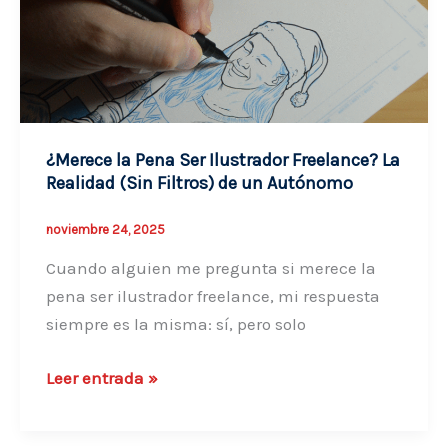
en
España:
La
Guía
Legal
¿Merece la Pena Ser Ilustrador Freelance? La
(SMI,
Realidad (Sin Filtros) de un Autónomo
IRPF
e
noviembre 24, 2025
IVA)
Cuando alguien me pregunta si merece la
pena ser ilustrador freelance, mi respuesta
siempre es la misma: sí, pero solo
¿Merece
Leer entrada »
la
Pena