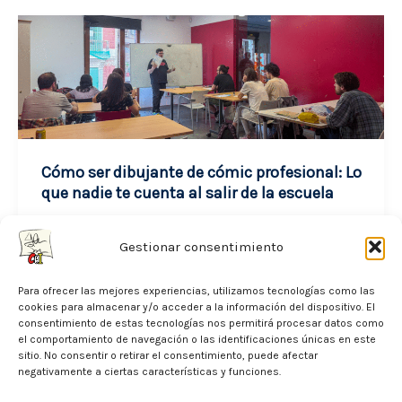
Ser
Ilustrador
Freelance?
La
Realidad
(Sin
Filtros)
Cómo ser dibujante de cómic profesional: Lo
de
que nadie te cuenta al salir de la escuela
un
noviembre 19, 2025
Autónomo
Gestionar consentimiento
¿Te sientes preparado, pero llega la realidad y
Para ofrecer las mejores experiencias, utilizamos tecnologías como las
no lo estás? No es culpa tuya, es el «vacío»
cookies para almacenar y/o acceder a la información del dispositivo. El
del sistema.
consentimiento de estas tecnologías nos permitirá procesar datos como
el comportamiento de navegación o las identificaciones únicas en este
sitio. No consentir o retirar el consentimiento, puede afectar
Cómo
Leer entrada »
negativamente a ciertas características y funciones.
ser