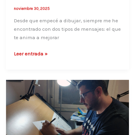
el
noviembre 30, 2025
intento
Desde que empecé a dibujar, siempre me he
encontrado con dos tipos de mensajes: el que
te anima a mejorar
Vivir
Leer entrada »
del
Dibujo
es
Posible
(Y
Dejar
de
Cobrar
50€):