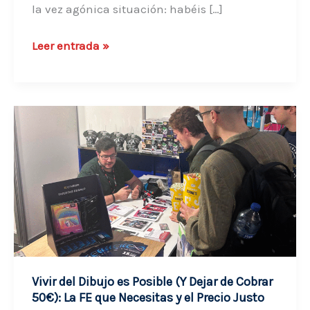
la vez agónica situación: habéis […]
Guía
Leer entrada »
de
Autoedición
de
Cómic:
Cómo
publicar
tu
obra
en
papel
sin
morir
Vivir del Dibujo es Posible (Y Dejar de Cobrar
en
50€): La FE que Necesitas y el Precio Justo