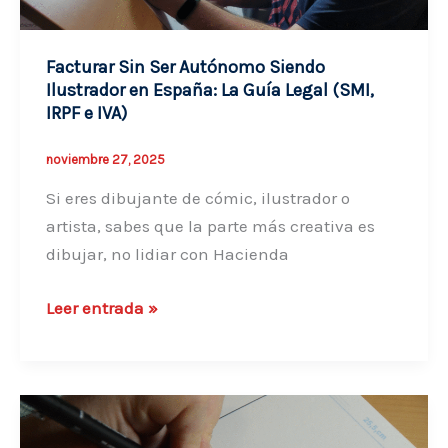
La
FE
que
Facturar Sin Ser Autónomo Siendo
Ilustrador en España: La Guía Legal (SMI,
Necesitas
IRPF e IVA)
y
el
noviembre 27, 2025
Precio
Si eres dibujante de cómic, ilustrador o
Justo
artista, sabes que la parte más creativa es
dibujar, no lidiar con Hacienda
Facturar
Leer entrada »
Sin
Ser
Autónomo
Siendo
Ilustrador