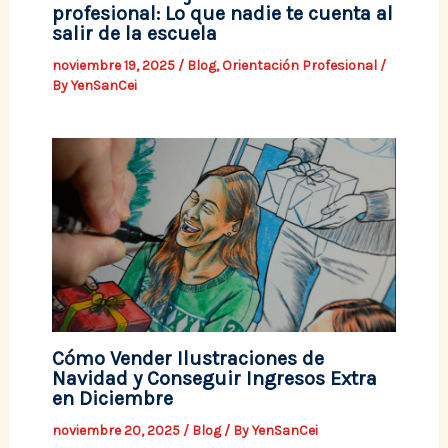
profesional: Lo que nadie te cuenta al
salir de la escuela
noviembre 19, 2025
/
Blog
,
Orientación Profesional
/
By
YenSanCei
Cómo Vender Ilustraciones de
Navidad y Conseguir Ingresos Extra
en Diciembre
noviembre 20, 2025
/
Blog
/ By
YenSanCei