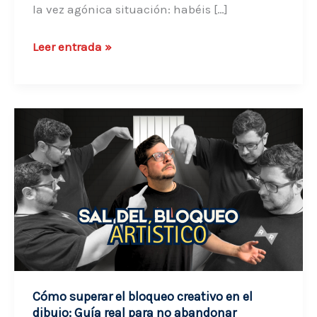
la vez agónica situación: habéis […]
Guía
Leer entrada »
de
Autoedición
de
Cómic:
Cómo
publicar
tu
obra
en
papel
sin
morir
Cómo superar el bloqueo creativo en el
en
dibujo: Guía real para no abandonar