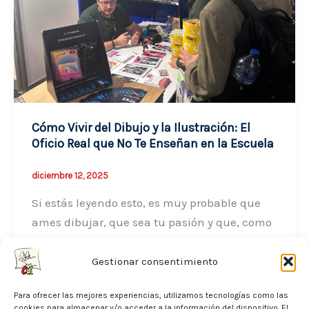
Guía
Definitiva
para
Crear
un
Portfolio
que
Cómo Vivir del Dibujo y la Ilustración: El
Impacte
Oficio Real que No Te Enseñan en la Escuela
a
diciembre 12, 2025
Editores
de
Si estás leyendo esto, es muy probable que
Cómic
ames dibujar, que sea tu pasión y que, como
yo, sueñes con
Gestionar consentimiento
Cómo
Leer entrada »
Vivir
Para ofrecer las mejores experiencias, utilizamos tecnologías como las
cookies para almacenar y/o acceder a la información del dispositivo. El