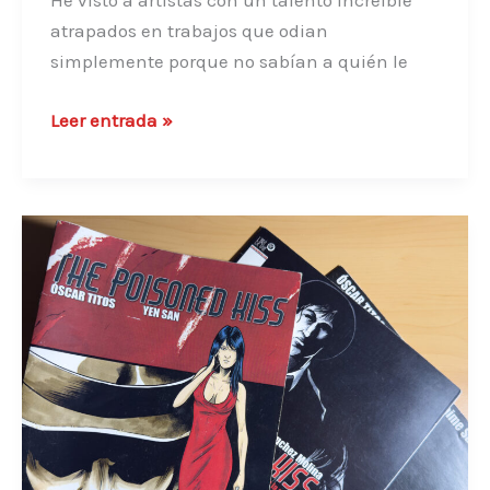
He visto a artistas con un talento increíble
atrapados en trabajos que odian
simplemente porque no sabían a quién le
¿Por
Leer entrada »
qué
no
consigues
clientes
como
ilustrador?
El
error
de
«dibujar
a
ciegas»