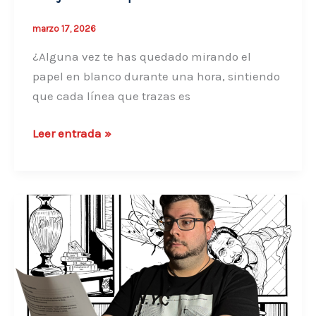
el
intento
marzo 17, 2026
¿Alguna vez te has quedado mirando el
papel en blanco durante una hora, sintiendo
que cada línea que trazas es
Cómo
Leer entrada »
superar
el
bloqueo
creativo
en
el
dibujo:
Guía
real