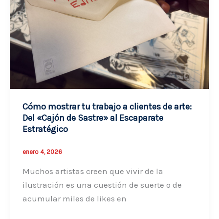
vivir
del
arte
sin
morir
en
el
intento
Cómo mostrar tu trabajo a clientes de arte:
Del «Cajón de Sastre» al Escaparate
Estratégico
enero 4, 2026
Muchos artistas creen que vivir de la
ilustración es una cuestión de suerte o de
acumular miles de likes en