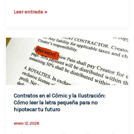
Salud
Leer entrada »
para
dibujantes:
Cómo
cuidar
tu
cuerpo
para
no
dejar
de
Contratos en el Cómic y la Ilustración:
Cómo leer la letra pequeña para no
producir
hipotecar tu futuro
nunca
enero 12, 2026