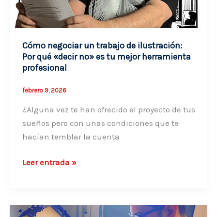
para
no
abandonar
Cómo negociar un trabajo de ilustración:
Por qué «decir no» es tu mejor herramienta
profesional
febrero 9, 2026
¿Alguna vez te han ofrecido el proyecto de tus
sueños pero con unas condiciones que te
hacían temblar la cuenta
Cómo
Leer entrada »
negociar
un
trabajo
de