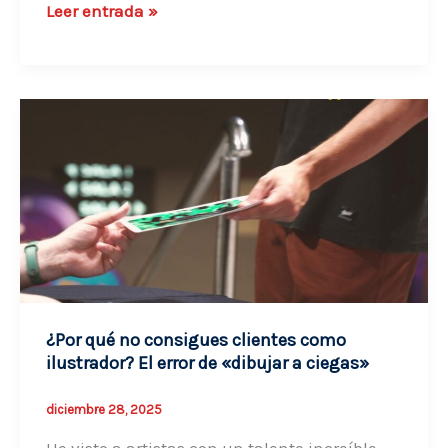
Cómo
Leer entrada »
mostrar
tu
trabajo
a
clientes
de
arte:
Del
«Cajón
de
Sastre»
¿Por qué no consigues clientes como
al
ilustrador? El error de «dibujar a ciegas»
Escaparate
Estratégico
diciembre 28, 2025