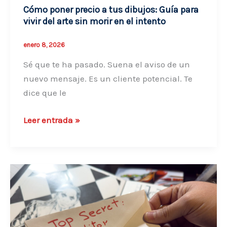
para
Cómo poner precio a tus dibujos: Guía para
no
vivir del arte sin morir en el intento
hipotecar
tu
enero 8, 2026
futuro
Sé que te ha pasado. Suena el aviso de un
nuevo mensaje. Es un cliente potencial. Te
dice que le
Cómo
Leer entrada »
poner
precio
a
tus
dibujos:
Guía
para