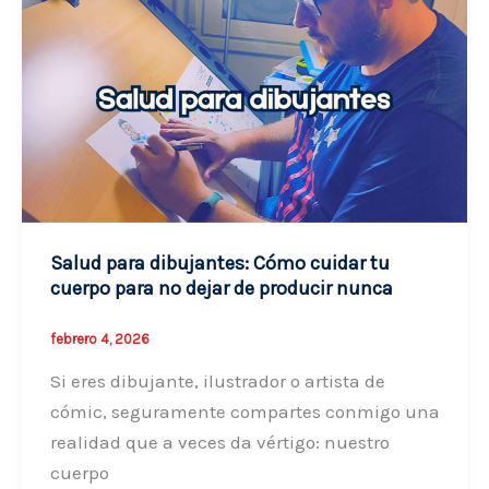
ilustración:
Por
qué
«decir
no»
es
tu
mejor
Salud para dibujantes: Cómo cuidar tu
herramienta
cuerpo para no dejar de producir nunca
profesional
febrero 4, 2026
Si eres dibujante, ilustrador o artista de
cómic, seguramente compartes conmigo una
realidad que a veces da vértigo: nuestro
cuerpo