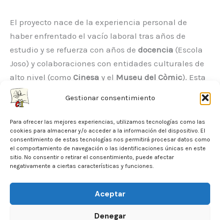
El proyecto nace de la experiencia personal de
haber enfrentado el vacío laboral tras años de
estudio y se refuerza con años de
docencia
(Escola
Joso) y colaboraciones con entidades culturales de
alto nivel (como
Cinesa
y el
Museu del Còmic
). Esta
experiencia asegura que la guía que ofrecemos es
Gestionar consentimiento
realista y efectiva.
Para ofrecer las mejores experiencias, utilizamos tecnologías como las
¡Únete a la Misión!
cookies para almacenar y/o acceder a la información del dispositivo. El
consentimiento de estas tecnologías nos permitirá procesar datos como
Nuestra misión es que el siguiente artista no se
el comportamiento de navegación o las identificaciones únicas en este
sitio. No consentir o retirar el consentimiento, puede afectar
sienta tan perdido. Si estás listo para convertir tu
negativamente a ciertas características y funciones.
pasión en un oficio digno y sostenible, esta es tu
comunidad.
Aceptar
Denegar