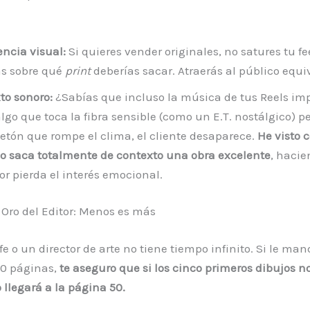
encia visual:
Si quieres vender originales, no satures tu f
s sobre qué
print
deberías sacar. Atraerás al público equi
to sonoro:
¿Sabías que incluso la música de tus Reels imp
lgo que toca la fibra sensible (como un E.T. nostálgico) p
etón que rompe el clima, el cliente desaparece.
He visto 
o saca totalmente de contexto una obra excelente
, hacie
r pierda el interés emocional.
 Oro del Editor: Menos es más
fe o un director de arte no tiene tiempo infinito. Si le ma
50 páginas,
te aseguro que si los cinco primeros dibujos no
 llegará a la página 50.