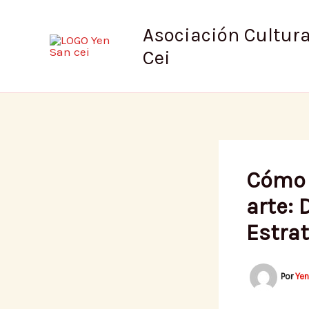
Ir
al
Asociación Cultura
contenido
Cei
Cómo 
arte: 
Estra
Por
Ye