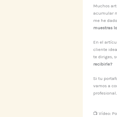
Muchos arti
acumular m
me he dado 
muestras lo
En el artíc
cliente ide
te diriges,
recibirle?
Si tu porta
vamos a con
profesional.
📺 Vídeo: P