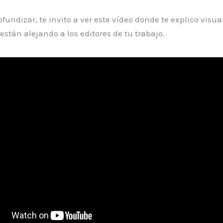
ofundizar, te invito a ver este vídeo donde te explico visu
están alejando a los editores de tu trabajo.