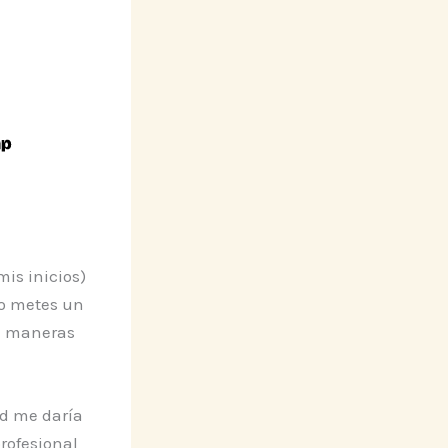
is inicios)
io metes un
il maneras
ad me daría
profesional