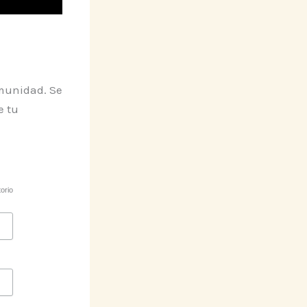
munidad. Se
e tu
orio