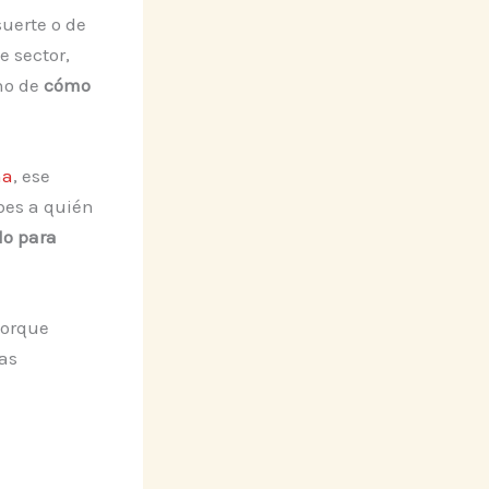
suerte o de
e sector,
no de
cómo
na
, ese
abes a quién
do para
porque
as