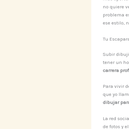
no quiere v
problema es
ese estilo,
Tu Escapara
Subir dibuji
tener un ho
carrera pro
Para vivir 
que yo llam
dibujar par
La red soci
de fotos y e