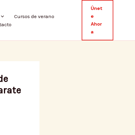
Únet
E
Cursos de verano
Ahor
tacto
A
de
arate