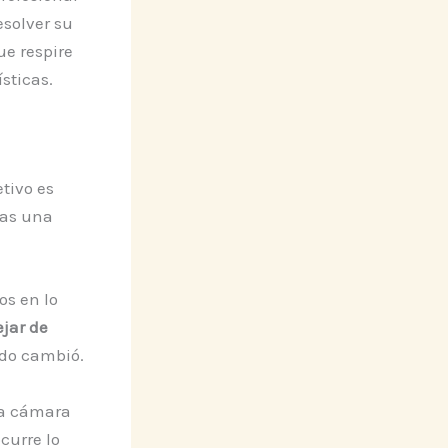
esolver su
ue respire
sticas.
etivo es
cas una
os en lo
jar de
odo cambió.
na cámara
ocurre lo