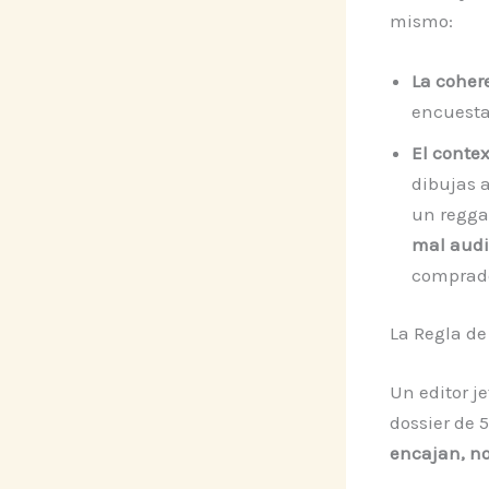
mismo:
La coher
encuesta
El contex
dibujas a
un regga
mal audi
comprado
La Regla de
Un editor je
dossier de 
encajan, no