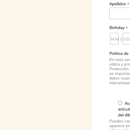
*
Apellidos
*
Birthday
/
Política d
En esta se
utiliza y 
Protección 
es importan
datos cuand
interactúas
Au
artícu
del dib
Puedes can
aparece en