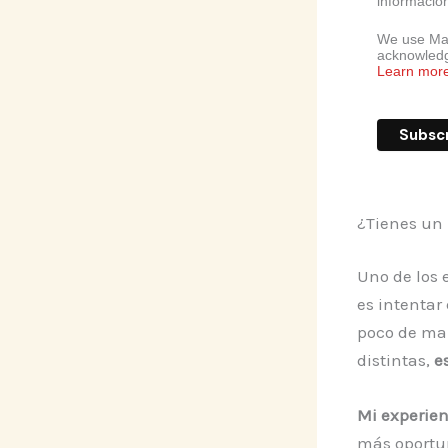
información
We use Mai
acknowledge
Learn mor
¿Tienes un 
Uno de los 
es intentar
poco de ma
distintas,
e
Mi experien
más oportun