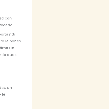
eed con
vocado.
orta? Si
ero le pones
cómo un
ndo que el
ndas un
 le