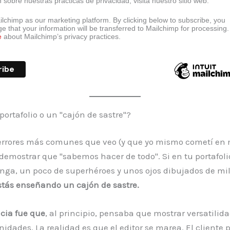
 sobre nuestras prácticas de privacidad, visita nuestro sitio web.
lchimp as our marketing platform. By clicking below to subscribe, you
 that your information will be transferred to Mailchimp for processing.
e
about Mailchimp’s privacy practices.
portafolio o un "cajón de sastre"?
errores más comunes que veo (y que yo mismo cometí en m
 demostrar que "sabemos hacer de todo". Si en tu portafol
nga, un poco de superhéroes y unos ojos dibujados de m
stás enseñando un cajón de sastre.
cia fue que
, al principio, pensaba que mostrar versatilid
idades. La realidad es que el editor se marea. El cliente 