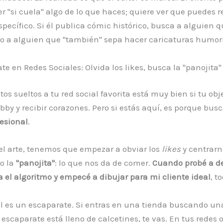
er "si cuela" algo de lo que haces; quiere ver que puedes r
pecífico. Si él publica cómic histórico, busca a alguien q
 no a alguien que "también" sepa hacer caricaturas humorí
te en Redes Sociales: Olvida los likes, busca la "panojita"
tos sueltos a tu red social favorita está muy bien si tu obj
bby y recibir corazones. Pero si estás aquí, es porque bus
fesional
.
del arte, tenemos que empezar a obviar los
likes
y centrarn
o la
"panojita"
: lo que nos da de comer.
Cuando probé a de
a el algoritmo y empecé a dibujar para mi cliente ideal
, t
al es un escaparate. Si entras en una tienda buscando u
l escaparate está lleno de calcetines, te vas. En tus redes 