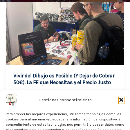
Vivir del Dibujo es Posible (Y Dejar de Cobrar
50€): La FE que Necesitas y el Precio Justo
noviembre 30, 2025
Gestionar consentimiento
Desde que empecé a dibujar, siempre me he
Para ofrecer las mejores experiencias, utilizamos tecnologías como las
encontrado con dos tipos de mensajes: el que
cookies para almacenar y/o acceder a la información del dispositivo. El
te anima a mejorar […]
consentimiento de estas tecnologías nos permitirá procesar datos como
el comportamiento de navegación o las identificaciones únicas en este