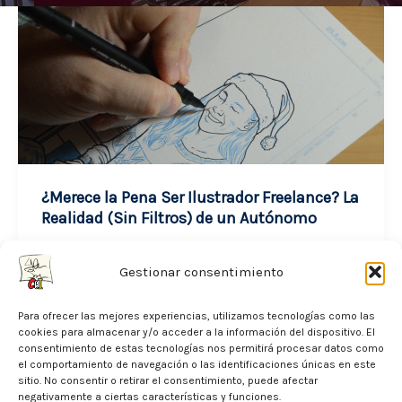
¿Merece la Pena Ser Ilustrador Freelance? La
Realidad (Sin Filtros) de un Autónomo
noviembre 24, 2025
Gestionar consentimiento
Cuando alguien me pregunta si merece la
Para ofrecer las mejores experiencias, utilizamos tecnologías como las
pena ser ilustrador freelance, mi respuesta
cookies para almacenar y/o acceder a la información del dispositivo. El
siempre es la misma: sí, pero solo […]
consentimiento de estas tecnologías nos permitirá procesar datos como
el comportamiento de navegación o las identificaciones únicas en este
sitio. No consentir o retirar el consentimiento, puede afectar
¿Merece
Leer entrada »
negativamente a ciertas características y funciones.