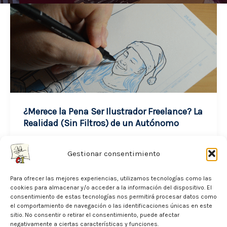
¿Merece la Pena Ser Ilustrador Freelance? La
Realidad (Sin Filtros) de un Autónomo
noviembre 24, 2025
Gestionar consentimiento
Cuando alguien me pregunta si merece la
Para ofrecer las mejores experiencias, utilizamos tecnologías como las
pena ser ilustrador freelance, mi respuesta
cookies para almacenar y/o acceder a la información del dispositivo. El
siempre es la misma: sí, pero solo […]
consentimiento de estas tecnologías nos permitirá procesar datos como
el comportamiento de navegación o las identificaciones únicas en este
sitio. No consentir o retirar el consentimiento, puede afectar
¿Merece
Leer entrada »
negativamente a ciertas características y funciones.