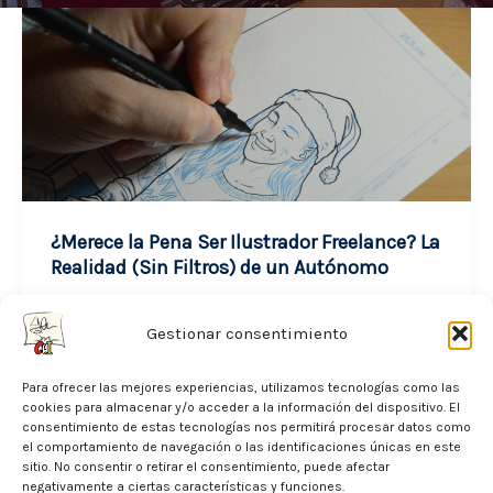
¿Merece la Pena Ser Ilustrador Freelance? La
Realidad (Sin Filtros) de un Autónomo
noviembre 24, 2025
Gestionar consentimiento
Cuando alguien me pregunta si merece la
Para ofrecer las mejores experiencias, utilizamos tecnologías como las
pena ser ilustrador freelance, mi respuesta
cookies para almacenar y/o acceder a la información del dispositivo. El
siempre es la misma: sí, pero solo […]
consentimiento de estas tecnologías nos permitirá procesar datos como
el comportamiento de navegación o las identificaciones únicas en este
sitio. No consentir o retirar el consentimiento, puede afectar
¿Merece
Leer entrada »
negativamente a ciertas características y funciones.