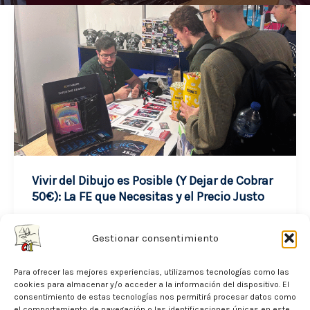
Vivir del Dibujo es Posible (Y Dejar de Cobrar
50€): La FE que Necesitas y el Precio Justo
noviembre 30, 2025
Gestionar consentimiento
Desde que empecé a dibujar, siempre me he
Para ofrecer las mejores experiencias, utilizamos tecnologías como las
encontrado con dos tipos de mensajes: el que
cookies para almacenar y/o acceder a la información del dispositivo. El
te anima a mejorar […]
consentimiento de estas tecnologías nos permitirá procesar datos como
el comportamiento de navegación o las identificaciones únicas en este