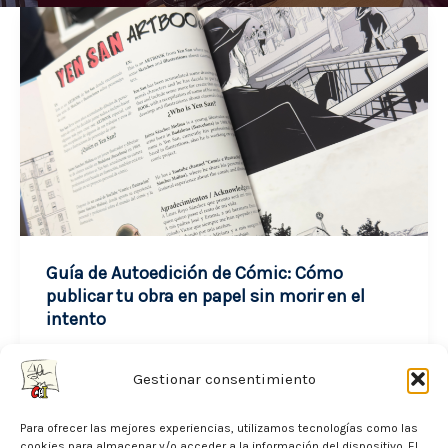
Guía de Autoedición de Cómic: Cómo
publicar tu obra en papel sin morir en el
intento
junio 18, 2026
Gestionar consentimiento
Muchos de los que estáis leyendo este
Para ofrecer las mejores experiencias, utilizamos tecnologías como las
artículo os encontráis en esa maravillosa y a
cookies para almacenar y/o acceder a la información del dispositivo. El