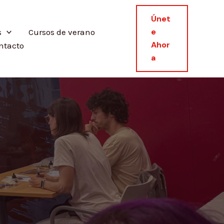
Únet
E
s
Cursos de verano
Ahor
ntacto
A