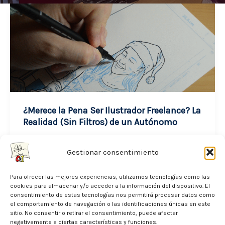
¿Merece la Pena Ser Ilustrador Freelance? La
Realidad (Sin Filtros) de un Autónomo
noviembre 24, 2025
Gestionar consentimiento
Cuando alguien me pregunta si merece la
Para ofrecer las mejores experiencias, utilizamos tecnologías como las
pena ser ilustrador freelance, mi respuesta
cookies para almacenar y/o acceder a la información del dispositivo. El
siempre es la misma: sí, pero solo […]
consentimiento de estas tecnologías nos permitirá procesar datos como
el comportamiento de navegación o las identificaciones únicas en este
sitio. No consentir o retirar el consentimiento, puede afectar
¿Merece
Leer entrada »
negativamente a ciertas características y funciones.